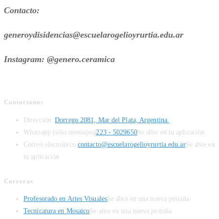
Contacto:
generoydisidencias@escuelarogelioyrurtia.edu.ar
Instagram: @genero.ceramica
Contactanos
Dirección:
Dorrego 2081, Mar del Plata, Argentina.
Whatsapp (sólo mensajes)
223 - 5029650
Se abre en tu aplicación
Correo electrónico:
contacto@escuelarogelioyrurtia.edu.ar
Se abre en
tu aplicación
Carreras
Profesorado en Artes Visuales
Se abre en una nueva pestaña
Tecnicatura en Mosaico
Se abre en una nueva pestaña