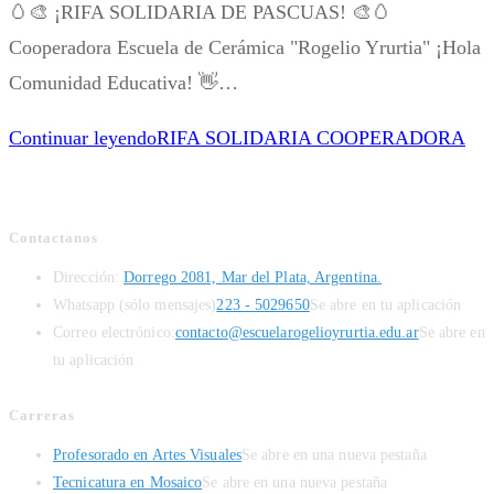
🥚🎨 ¡RIFA SOLIDARIA DE PASCUAS! 🎨🥚
Cooperadora Escuela de Cerámica "Rogelio Yrurtia" ¡Hola
Comunidad Educativa! 👋…
Continuar leyendo
RIFA SOLIDARIA COOPERADORA
Contactanos
Dirección:
Dorrego 2081, Mar del Plata, Argentina.
Whatsapp (sólo mensajes)
223 - 5029650
Se abre en tu aplicación
Correo electrónico:
contacto@escuelarogelioyrurtia.edu.ar
Se abre en
tu aplicación
Carreras
Profesorado en Artes Visuales
Se abre en una nueva pestaña
Tecnicatura en Mosaico
Se abre en una nueva pestaña